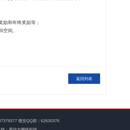
奖励和年终奖励
等；
和空间
。
返回列表
87379377 赣安QQ群：62630376
支持：易动力网络科技