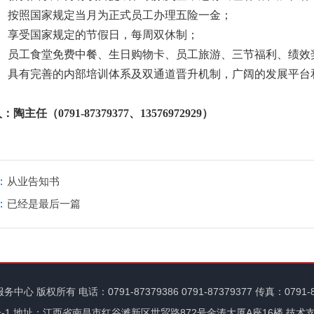
、
按照国家规定当月为
正式
员工办理
五险一金
；
、享受国家规定的节假日，每周双休制；
、员工
食堂免费中餐、
生日购物卡、员工旅游、
三节福利、绩效
、具有完善的内部培训体系及双通道晋升机制，广阔的发展平台
陶主任（0791-87379377、13576972929）
:
从业告知书
:
已经是最后一篇
服务中心
版权所有 电话：0791-87379386 0791-87379377 传真：0791-
-1
地址：江西省南昌市红谷滩新区世贸路872号金涛大厦A座16楼
技术