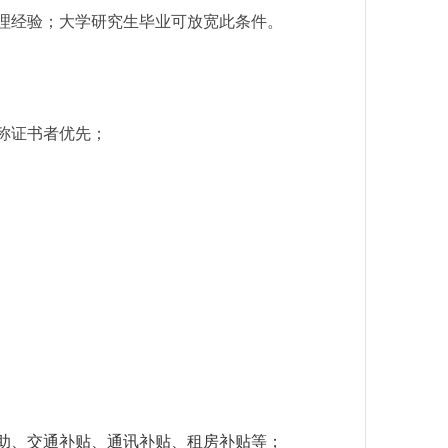
理经验；大学研究生毕业可放宽
此条件。
称证书者优先；
助、交通
补贴、通讯补贴、租房补贴等
；