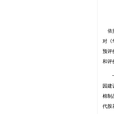
依
对《
预评
和评
园建
棉制
代胺