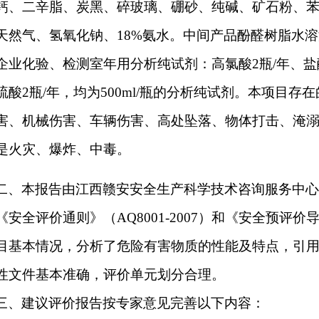
钙、二辛脂、炭黑、碎玻璃、硼砂、纯碱、矿石粉、苯
天然气、氢氧化钠、18%氨水。中间产品酚醛树脂水
企业化验、检测室年用分析纯试剂：高氯酸2瓶/年、盐酸3
酸2瓶/年，均为500ml/瓶的分
析纯试剂。本项目存在
害、机械伤害、车辆伤害、高处坠落、物体打击、淹
是火灾、爆炸、中毒。
二、本报告由
江西赣安安全生产科学技术咨询服务中
《安全评价通则》（
AQ8001-2007）和《安全预评价
目基本情况，分析了危险有害物质的性能及特点，引
性文件基本准确，评价单元划分合理。
三、建议评价报告按专家意见完善以下内容：