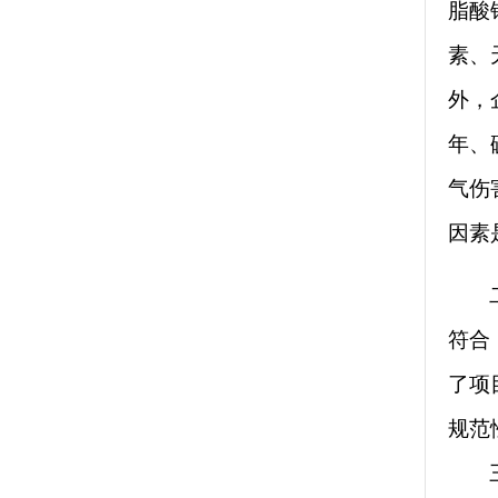
脂酸
素、
外，
年、硫
气伤
因素
符合
了项
规范