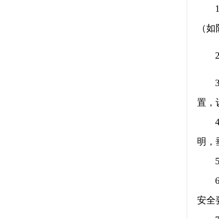
（如
置，
明，
安全