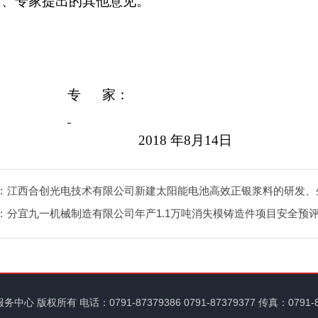
7、专家提出的其他意见。
专
家：
2018
年
8月14日
:
江西合创光电技术有限公司新建太阳能电池高效正银浆料的研发、
:
项目安全预评价报告
分宜九一机械制造有限公司年产1.1万吨消失模铸造件项目安全预
服务中心
版权所有 电话：0791-87379386 0791-87379377 传真：0791-