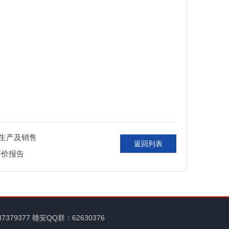
生产及销售
返回列表
评价报告
87379377 赣安QQ群：62630376