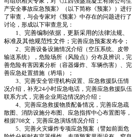
司组织相关专家，对《
江西强盛混凝土有限公司
生
产安全事故应急预案》（以下简称《预案》）进行
了审查，与会专家对《预案》中存在的问题进行了
讨论，形成以下审查意见：
完善编制依据，更新采用的法律法规、
1
、
标准及其他规范性文件；
完善应急预案发布令；
2
、完善设备设施情况介绍（空压系统、皮带
输送系统），危险场所（风险点）分布及辨识，完
善危险有害因素分析（容器爆炸、车辆伤害）、完
善应急处置措施（坍塌）；
3
、完善安全管理机构设置、应急救援队伍情
况介绍，补充
24
小时应急电话，完善应急救援队伍
联系方式，完善企业周边情况的介绍；
4
、完善应急救援物质配备情况，完善应急疏
散图、消防设施分布图、应急指挥中心布置图等，
根据
708
文，完善应急演练情况介绍；
5
、完善火灾爆炸专项应急预案（譬如前面危
险性分析时有容器爆炸，专项预案里面没有，窒息