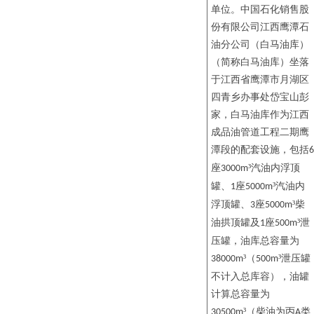
单位。
中国石化销售股
份有限公司江西鹰潭石
油分公司（白马油库）
（
简称白马油库
）坐落
于江西省鹰潭市月湖区
四青乡办事处岱宝山彭
家，白马油库作为江西
成品油管道工程二期鹰
潭段的配套设施，包括
6
座
³汽油内浮顶
3000m
罐、
座
³汽油内
1
5000m
浮顶罐、
座
³柴
3
5000m
油拱顶罐及
座
³泄
1
500m
压罐，油库总容量为
³（
³泄压罐
38000m
500m
不计入总库容），油罐
计算总容量为
³（柴油为丙
类
30500m
A