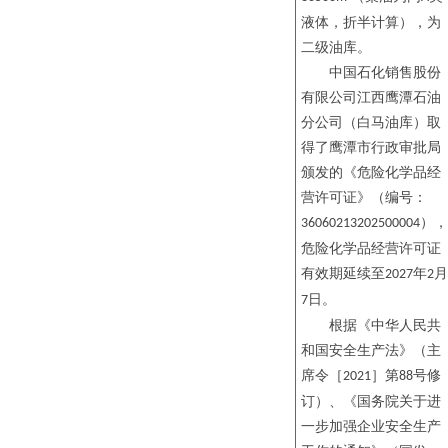
液体，折半计算），为
二级油库。
中国石化销售股份
有限公司江西鹰潭石油
分公司（
白马油库
）取
得了鹰潭市
行政审批
局
颁发的《危险化学品经
营许可证》（
编号：
），
36060213202500004
危险化学品经营许可证
有效期
延续
至
年
月
202
7
2
日。
7
根据《中华人民共
和国安全生产法》（主
席令［
］第
号修
2021
88
订）、《国务院关于进
一步加强企业安全生产