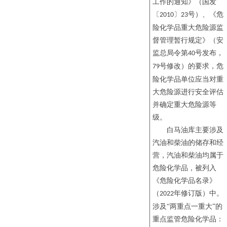
工作的通知》（国发
〔
〕
号）、《危
2010
23
险化学品重大危险源监
督管理暂行规定》（安
监总局令第
号发布，
40
号修改）的要求，危
79
险化学品单位应当对重
大危险源进行安全评估
并确定重大危险源等
级。
白马油库主要涉及
汽油和柴油的储存和经
营，汽油和柴油均属于
危险化学品，被列入
《危险化学品名录》
（
年修订版
）中。
2022
涉及
“两重点一重大”的
重点监管危险化学品：