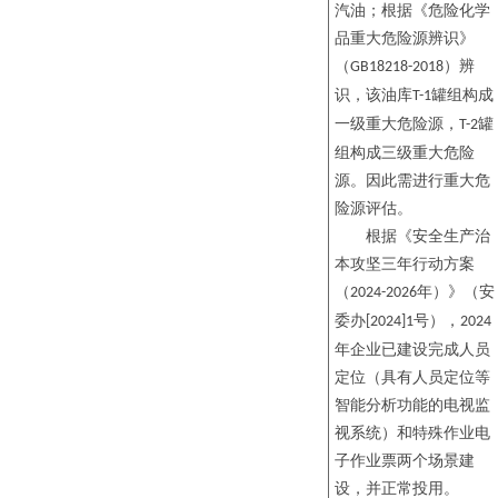
汽油；
根据《危险化学
品重大危险源辨识》
（
）
辨
GB18218-2018
识
，该
油库
罐组构成
T-1
一级重大危险源，
罐
T-2
组构成三级重大危险
源
。因此需进行重大危
险源评估。
根据《安全生产治
本攻坚三年行动方案
（
年）》（安
2024-2026
委办
号），
[2024]1
2024
年企业已建设完成人员
定位（具有人员定位等
智能分析功能的电视监
视系统）和特殊作业电
子作业票两个场景建
设，并正常投用。