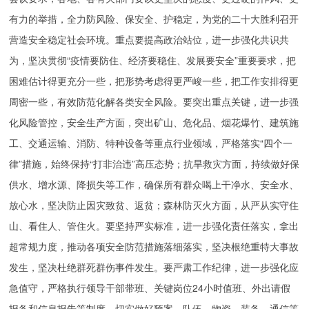
有力的举措，全力防风险、保安全、护稳定，为党的二十大胜利召开
营造安全稳定社会环境。重点要提高政治站位，进一步强化共识共
为，坚决贯彻“疫情要防住、经济要稳住、发展要安全”重要要求，把
困难估计得更充分一些，把形势考虑得更严峻一些，把工作安排得更
周密一些，有效防范化解各类安全风险。要突出重点关键，进一步强
化风险管控，安全生产方面，突出矿山、危化品、烟花爆竹、建筑施
工、交通运输、消防、特种设备等重点行业领域，严格落实“四个一
律”措施，始终保持“打非治违”高压态势；抗旱救灾方面，持续做好保
供水、增水源、降损失等工作，确保所有群众喝上干净水、安全水、
放心水，坚决防止因灾致贫、返贫；森林防灭火方面，从严从实守住
山、看住人、管住火。要坚持严实标准，进一步强化责任落实，拿出
超常规力度，推动各项安全防范措施落细落实，坚决根绝重特大事故
发生，坚决杜绝群死群伤事件发生。要严肃工作纪律，进一步强化应
急值守，严格执行领导干部带班、关键岗位24小时值班、外出请假
报备和信息报告等制度，切实做好预案、队伍、物资、装备、通信等