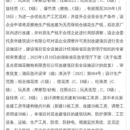
级）、玩具类（摩擦型/砂炮，仅限出口；玩具造型，C、D级）、
旋转类（C、D级）、爆竹类（擦炮，C级），有效期至2026年1月
18日；为进一步优化生产工艺流程，并提升企业安全生产条件，该
企业申请将原擦炮生产线改建为无亮珠组合烟花生产线，拟在原厂
区内进行改建，并对原生产线不合理之处进行局部调整，该企业委
托美华建筑设计有限公司对该企业调整许可类别改建项目进行安全
设施设计，建设项目安全设施设计经湖南省应急管理厅组织的专家
组审查通过，2025年1月19日由湖南省应急管理厅下发《关于临澧
县吉星烟花鞭炮有限责任公司改建项目安全设施设计的批复》，审
查批复：湘应急许设审（烟）准决字〔2025〕第004号；设计生产
范围：组合烟花类（C级）、喷花类（C、D级）、吐珠类（C
级）、玩具类（摩擦型/砂炮，仅限出口；玩具造型，C、D级）、
旋转类（C、D级）；设计调整后共建有560栋工库房，其中本次新
改建工房等建构物共95栋（新建11栋工房、改建26栋工房、调整工
房用途58栋）。本项目对其改建项目的建筑结构、防护屏障、工艺
设备、运输、生产工具、防雷、防静电、视频监控系统、定员定