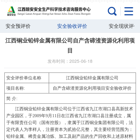
安全预评价
安全验收评价
安全现状评价
江西铜业铅锌金属有限公司自产含碲渣资源化利用项
目
发布时间：2025-06-18
安全评价单位名称
江西铜业铅锌金属有限公司
项目名称
:
自产含碲渣资源化利用项目
安全
验收
评价
简
介
:
江西铜业铅锌金属有限公司位于江西省九江市湖口县高新技术
产业园区，于
2009
年
9
月
11
日在江西省九江市湖口县注册成立，属
于有限责任公司（国有控股），隶属于江西铜业集团有限公司，法
定代表人为李样人，注册资本为贰拾亿元整，其主要经营范围为：
铅锌金属、稀贵金属冶炼、加工及副产品的生产回收和上述原材料