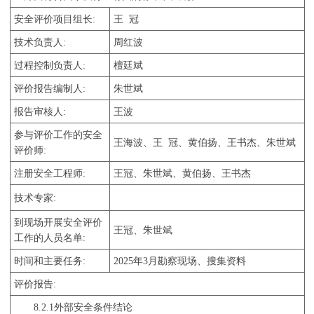
安全评价项目组长
:
王
冠
技术负责人
:
周红波
过程控制负责人
:
檀廷斌
评价报告编制人
:
朱世斌
报告审核人
:
王波
参与评价工作的安全
王海波、王
冠、黄伯扬、
王书杰、朱世斌
评价师
:
注册安全工程师
:
王冠、朱世斌、
黄伯扬、王书杰
技术专家
:
到现场开展安全评价
王冠、朱世斌
工作的人员名单
:
时间和主要任务
:
2
0
25
年
3
月
勘察现场、搜集资料
评价报告
:
8.2.1
外部安全条件结论