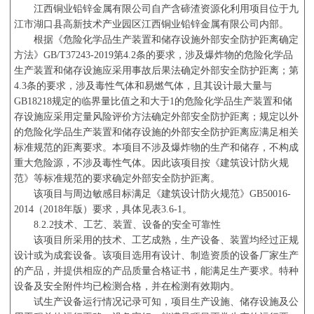
江西铜业铅锌金属有限公司自产含碲渣资源化利用项目位于九
江市湖口县高新技术产业园区江西铜业铅锌金属有限公司内部。
根据《危险化学品生产装置和储存设施外部安全防护距离确定
方法》
GB/T37243-2019
第
4.2
条的要求，涉及爆炸物的危险化学品
生产装置和储存设施应采用事故后果法确定外部安全防护距离；第
4.3
条的要求，涉及毒性气体和易燃气体，且其设计最大量与
GB18218
规定的临界量比值之和大于
1
的危险化学品生产装置和储
存设施应采用定量风险评价方法确定外部安全防护距离；规定以外
的危险化学品生产装置和储存设施的外部安全防护距离应满足相关
标准规范的距离要求。本项目不涉及爆炸物的生产和储存，不构成
重大危险源，不涉及毒性气体。因此该项目按《建筑设计防火规
范》等标准规范的要求确定外部安全防护距离。
该项目与周边敏感目标满足《建筑设计防火规范》
GB50016-
2014
（
2018
年版）要求，具体见表
3.6-1
。
8.2.2
技术、工艺、装置、设备的安全可靠性
该项目所采用的技术、工艺成熟，生产设备、装置均经过正规
设计或为成套设备。该项目选用有设计、制造资质的设备厂家生产
的产品，并提供相应的产品质量合格证书，能满足生产要求。特种
设备及安全附件均已检测合格，并在检测有效期内。
试生产设备运行情况记录可知，项目生产设施、储存设施及公