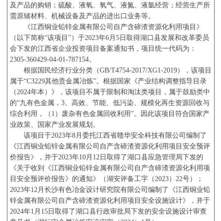
及产品的购销；硫酸、液氧、氧气、液氮、液氩经营；经营生产所
需原辅材料、机械设备及产品的进出口业务等。
《江西铜业铅锌金属有限公司自产含碲渣资源化利用项目》
（以下简称
“该项目”）于
2023
年
6
月
5
日取得湖口县发展和改革委员
会下发的江西省企业投资项目备案通知书，项目统一代码为：
2305-360429-04-01-787154
。
根据国民经济行业分类（
GB/T4754-2017/XG1-2019
），该项目
属于“
C3229
其他贵金属冶炼”。根据国家《产业结构调整指导目录
（
2024
年本）》，该项目不属于限制和淘汰类项目，属于鼓励类中
的“九有色金属，
3
、高效、节能、低污染、规模化再生资源回收与
综合利用，（
1
）废杂有色金属回收利用”。因此该项目符合国家产
业政策、国家产业发展规划。
该项目于
2023
年
8
月委托江西省赣华安全科技有限公司编制了
《江西铜业铅锌金属有限公司自产含碲渣资源化利用项目安全预评
价报告》，并于
2023
年
10
月
12
日取得了湖口县应急管理局下发的
《关于收到《江西铜业铅锌金属有限公司自产含碲渣资源化利用项
目安全预评价报告》的通知》（湖安评备工字（
2023
）
22
号）；
2023
年
12
月长沙有色冶金设计研究院有限公司编制了《江西铜业铅
锌金属有限公司自产含碲渣资源化利用项目安全设施设计》，并于
2024
年
1
月
15
日取得了湖口县行政审批局下发的安全设施设计审查