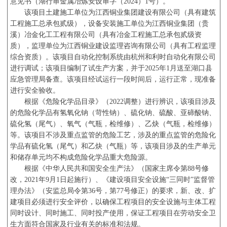
意见书（湖行审金属冶炼安设审字（
2024
）
1
号）。
该项目土建施工单位为江西铜业集团建设有限公司（具有建筑
工程施工总承包贰级），设备安装施工单位为江西铜业集团（贵
溪）冶金化工工程有限公司（具有冶金工程施工总承包贰级资
质），监理单位为江西铜业建设监理咨询有限公司（具有工程监理
综合资质）。该项目自动化控制系统由杭州和利时自动化有限公司
进行调试；该项目编制了试生产方案，并于
2025
年
1
月送至湖口县
应急管理局备查。该项目经试运行一段时间后，运行正常，现准备
进行安全验收。
根据《危险化学品目录》（
2022
调整）进行辨识，该项目涉及
的危险化学品有氢氧化钠（苛性钠）、硫化钠、硫酸、亚碲酸钠、
硫化氢（尾气）、氧气（气瓶，检维修）、乙炔（气瓶，检维修）
等。该项目不涉及重点监管的危险工艺，涉及的重点监管的危险化
学品有硫化氢（尾气）和乙炔（气瓶）等，该项目涉及的生产单元
和储存单元均不构成危险化学品重大危险源。
根据《中华人民共和国安全生产法》（国家主席令第
88
号修
改，
2021
年
9
月
1
日起施行）、《建设项目安全设施“三同时”监督管
理办法》（安监总局令第
36
号，第
77
号修正）的要求，新、改、扩
建项目必须进行安全评价，以确保工程项目的安全设施与主体工程
同时设计、同时施工、同时投产使用，保证工程项目在劳动安全卫
生方面符合国家及行业有关的标准和法规。