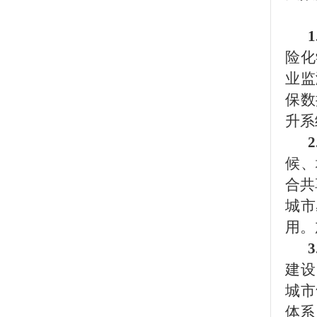
险化
业监
保数
升系
2
候、
合共
城市
用。
建设
城市
体系