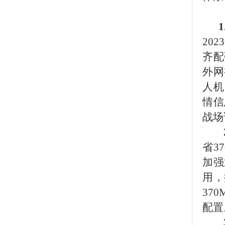
20
齐配
外网
人机
情信
战场
省
3
加强
用，
37
配置