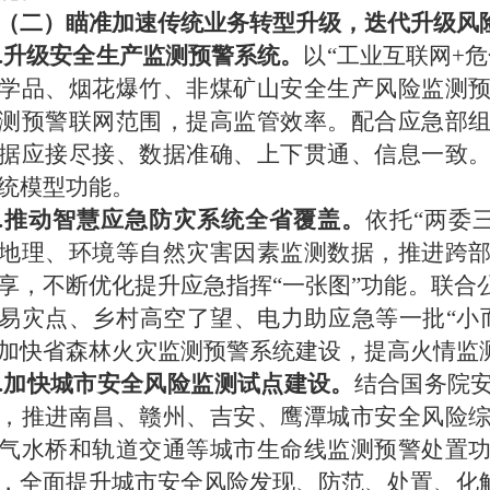
（二）瞄准加速传统业务转型升级，
迭代升级风
1.升级
安全生产监测预警系统
。
以
“工业互联网+
学品、烟花爆竹、非煤矿山
安全生产风险监测
测预警联网范围，提高监管效率。配合应急部
据应接尽接、数据准确、上下贯通、信息一致
统模型功能
。
.
推动智慧应急防灾系统全省覆盖。
依托
“两委
地理、环境等自然灾害因素监测数据，推进跨
享，不断优化提升应急指挥“一张图”功能。联合
易灾点、乡村高空了望、电力助应急等一批“小
加快省森林火灾监测预警系统建设，提高火情监
3.加快城市安全风险监测试点建设。
结合国务院
，推进南昌、赣州、吉安、鹰潭城市安全风险
气水桥和轨道交通等城市生命线监测预警处置
，全面提升城市安全风险发现、防范、处置、化