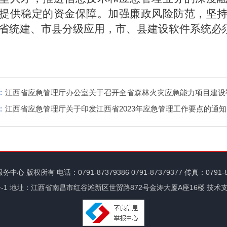
提供稳定的资金保障。加强廉政风险防范，坚
省统建、市县分级应用
，市、县建设软件系统必
:
江西省应急管理厅办公室关于召开全省森林火灾应急能力项目建设
:
的通知
江西省应急管理厅关于印发江西省2023年应急管理工作要点的通知
服务中心
版权所有 电话：0791-87379386 0791-87379377 传真：0791-
-1
地址：江西省南昌市红谷滩新区世贸路872号金涛大厦A座16楼
技术