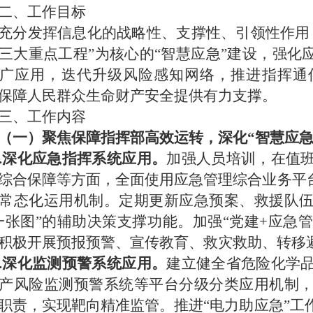
二、
工作
目标
充分发挥信息化的战略性、支撑性、引领性作用
三大重点工程”为核心的“智慧应急”建设，强化
广应用，
迭代升级风险感知网络，推进
指挥通
保障人民群众生命财产安全提供有力支撑。
三、
工作
内容
（一）聚焦保障指挥部高效运转，深化
“智慧应
1.深化应急指挥系统应用。
加强人员培训，在值
综合保障等方面，全面使用应急管理综合业务平
常态化运用机制。定期更新应急预案、救援队
一张图”的辅助决策支撑功能。加强“党建+应急管理
积极开展预报预警、宣传教育、救灾救助、转移
2.深化监测预警系统应用。
建立健全省危险化学
产风险监测预警系统等平台分级分类应用机制
职责，实现靶向精准监管。推进
“电力助应急”