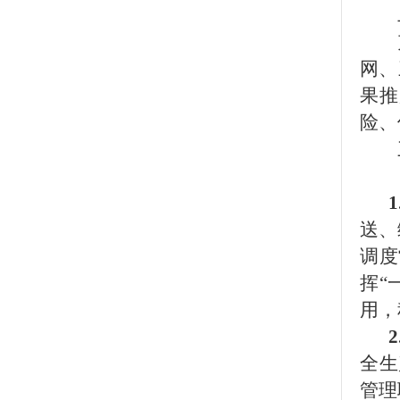
网、
果推
险、
送、
调度
挥“
用，
全生
管理