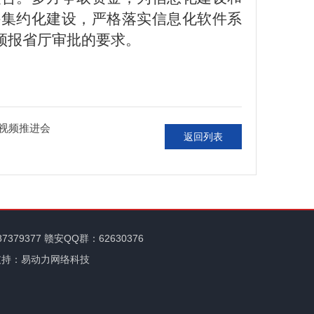
持集约化建设，严格落实信息化软件系
须报省厅审批的要求。
视频推进会
返回列表
87379377 赣安QQ群：62630376
支持：易动力网络科技